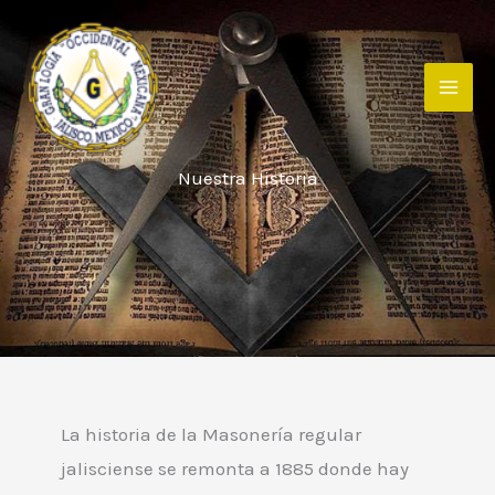
Ir
al
contenido
Nuestra Historia
La historia de la Masonería regular
jalisciense se remonta a 1885 donde hay