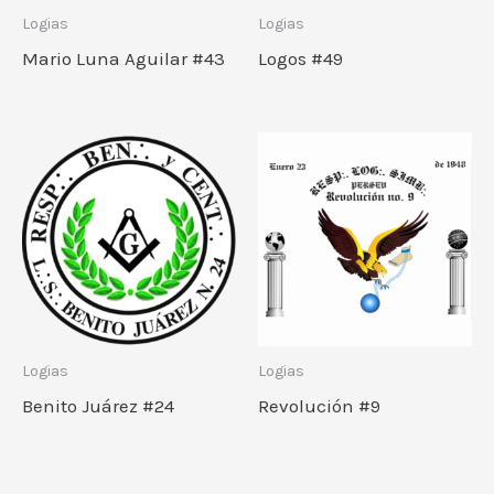
Logias
Logias
Mario Luna Aguilar #43
Logos #49
Logias
Logias
Benito Juárez #24
Revolución #9