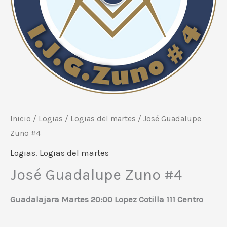
c
a
t
e
g
o
r
Inicio
/
Logias
/
Logias del martes
/ José Guadalupe
í
Zuno #4
a
Logias
,
Logias del martes
José Guadalupe Zuno #4
Guadalajara Martes 20:00 Lopez Cotilla 111 Centro